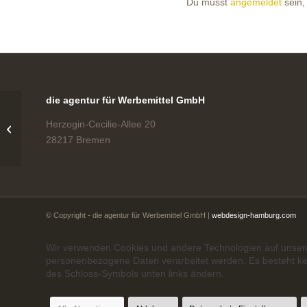
Du musst
angemeldet
sein,
die agentur für Werbemittel GmbH
Herzogin-Cecilie-Allee 20
Produkte Süßigkeiten
28217 Bremen
© Copyright - die agentur für Werbemittel GmbH |
webdesign-hamburg.com
Wir verwenden Cookies und andere Technologien auf unserer
personenbezogene Daten verarbeitet werden. Es besteht kein
des Schloss-Symbols unten links ändern.