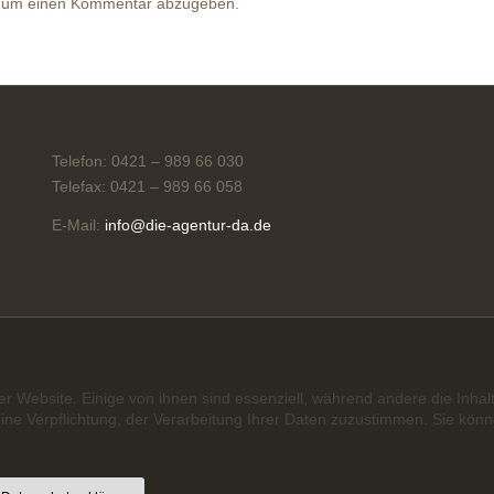
 um einen Kommentar abzugeben.
Telefon: 0421 – 989 66 030
Telefax: 0421 – 989 66 058
E-Mail:
info@die-agentur-da.de
 Website. Einige von ihnen sind essenziell, während andere die Inhal
e Verpflichtung, der Verarbeitung Ihrer Daten zuzustimmen. Sie könne