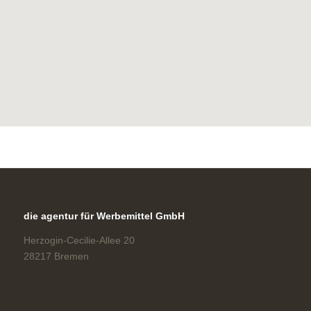
die agentur für Werbemittel GmbH
Herzogin-Cecilie-Allee 20
28217 Bremen